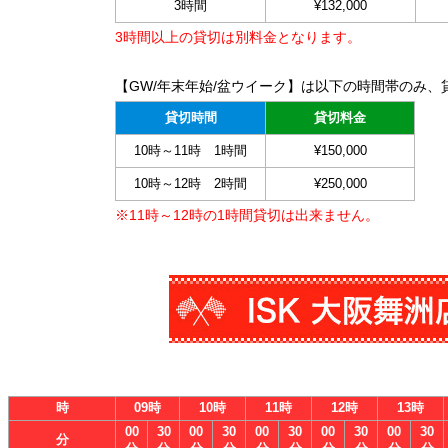
3時間
¥132,000
3時間以上の貸切は別料金となります。
【GW/年末年始/盆ウイーク】は以下の時間帯のみ、
貸切時間
貸切料金
10時～11時 1時間
¥150,000
10時～12時 2時間
¥250,000
※11時～12時の1時間貸切は出来ません。
時
09時
10時
11時
12時
13時
00
30
00
30
00
30
00
30
00
30
分